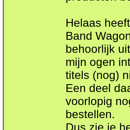
Helaas heef
Band Wagon 
behoorlijk u
mijn ogen in
titels (nog) 
Een deel da
voorlopig no
bestellen.
Dus zie je h