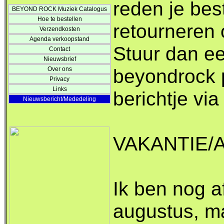
reden je best
BEYOND ROCK Muziek Catalogus
Hoe te bestellen
retourneren 
Verzendkosten
Agenda verkoopstand
Stuur dan ee
Contact
Nieuwsbrief
beyondrock p
Over ons
Privacy
Links
berichtje via
Nieuwsbericht/Mededeling
VAKANTIE/
Ik ben nog a
augustus, m