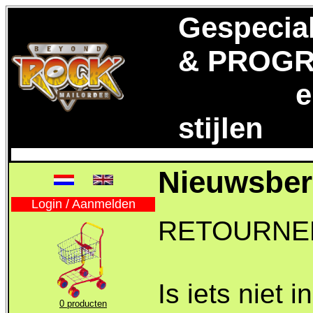
Gespecia
& PROGR
en aan
stijlen
Nieuwsber
Login / Aanmelden
RETOURNE
Is iets niet 
0 producten