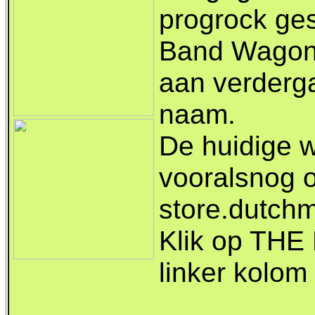
progrock ge
Band Wagon 
aan verderg
naam.
De huidige we
vooralsnog 
store.dutch
Klik op TH
linker kolom