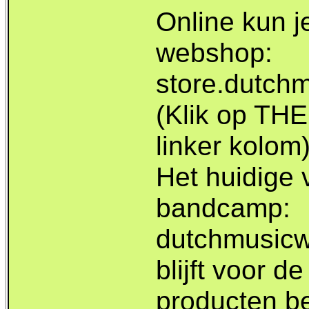
Online kun je
webshop:
store.dutch
(Klik op T
linker kolom)
Het huidige 
bandcamp:
dutchmusic
blijft voor d
producten b