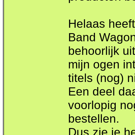
Helaas heef
Band Wagon 
behoorlijk u
mijn ogen in
titels (nog) 
Een deel da
voorlopig no
bestellen.
Dus zie je h