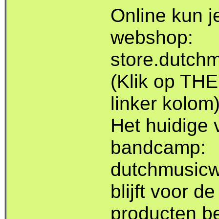
Online kun je
webshop:
store.dutch
(Klik op T
linker kolom)
Het huidige 
bandcamp:
dutchmusic
blijft voor d
producten b