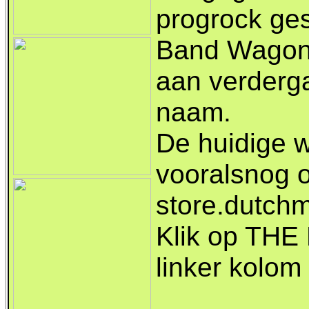
progrock ge
Band Wagon 
aan verderg
naam.
De huidige we
vooralsnog 
store.dutch
Klik op TH
linker kolom