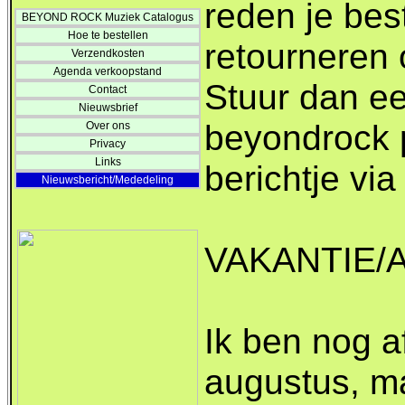
reden je best
BEYOND ROCK Muziek Catalogus
Hoe te bestellen
retourneren 
Verzendkosten
Agenda verkoopstand
Stuur dan ee
Contact
Nieuwsbrief
beyondrock p
Over ons
Privacy
Links
berichtje via
Nieuwsbericht/Mededeling
VAKANTIE/
Ik ben nog a
augustus, m