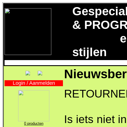
Gespecia
& PROGR
en aan
stijlen
Nieuwsber
Login / Aanmelden
RETOURNE
Is iets niet 
0 producten