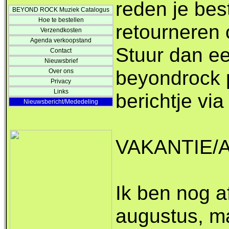
reden je best
BEYOND ROCK Muziek Catalogus
Hoe te bestellen
retourneren 
Verzendkosten
Agenda verkoopstand
Stuur dan ee
Contact
Nieuwsbrief
beyondrock p
Over ons
Privacy
Links
berichtje via
Nieuwsbericht/Mededeling
VAKANTIE/
Ik ben nog a
augustus, m