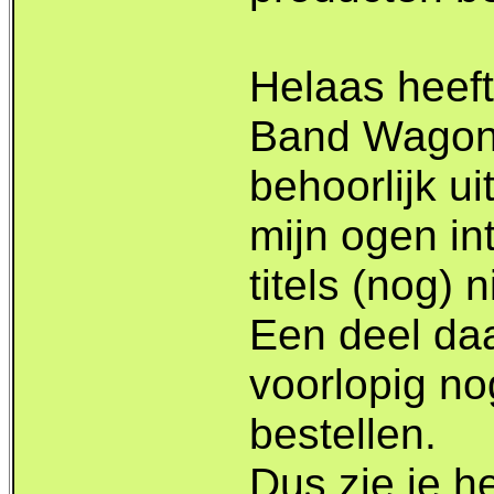
Helaas heef
Band Wagon 
behoorlijk u
mijn ogen in
titels (nog) 
Een deel da
voorlopig no
bestellen.
Dus zie je h