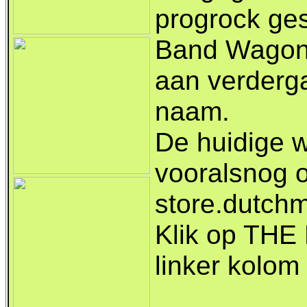
progrock ge
Band Wagon 
aan verderg
naam.
De huidige we
vooralsnog 
store.dutch
Klik op TH
linker kolom