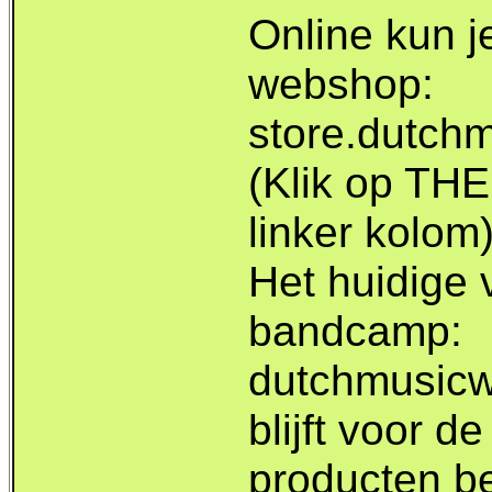
Online kun je
webshop:
store.dutch
(Klik op T
linker kolom)
Het huidige 
bandcamp:
dutchmusic
blijft voor d
producten b