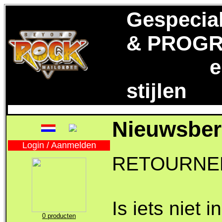
Gespecia
& PROGR
en aan
stijlen
Nieuwsber
Login / Aanmelden
RETOURNE
Is iets niet 
0 producten